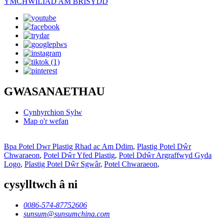
YMCHWILIAD AM BRISYDD
GWASANAETHAU
Cynhyrchion Sylw
Map o'r wefan
Bpa Potel Dwr Plastig Rhad ac Am Ddim
,
Plastig Potel Dŵr
Chwaraeon
,
Potel Dŵr Yfed Plastig
,
Potel Ddŵr Argraffwyd Gyda
Logo
,
Plastig Potel Dŵr Sgwâr
,
Potel Chwaraeon
,
cysylltwch â ni
0086-574-87752606
sunsum@sunsumchina.com