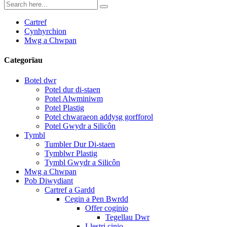
Cartref
Cynhyrchion
Mwg a Chwpan
Categorïau
Botel dwr
Potel dur di-staen
Potel Alwminiwm
Potel Plastig
Potel chwaraeon addysg gorfforol
Potel Gwydr a Silicôn
Tymbl
Tumbler Dur Di-staen
Tymblwr Plastig
Tymbl Gwydr a Silicôn
Mwg a Chwpan
Pob Diwydiant
Cartref a Gardd
Cegin a Pen Bwrdd
Offer coginio
Tegellau Dwr
Llestri cinio