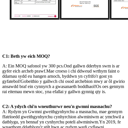
C1: Beth yw eich MOQ?
A: Ein MOQ safonol yw 300 pcs.Ond gallwn dderbyn swm is ar
gyfer eich archeb prawf.Mae croeso i chi ddweud wrthym faint o
ddarnau sydd eu hangen arnoch, byddwn yn cyfrifo'r gost yn
gyfatebol!Gobeithio y gallwch chi osod archebion mwy ar ôl gwirio
ansawdd braf ein cynnyrch a gwasanaeth boddhaol!Os oes gennym
rai eitemau mewn stoc, yna efallai y gallwn gynnig qty is.
C2: A ydych chi'n wneuthurwr neu'n gwmni masnachu?
A: Rydym yn Gwmni gweithgynhyrchu a masnachu, mae gennym
ffatrïoedd gweithgynhyrchu cynhyrchion alwminiwm ac ymchwil a
datblygu, yn bennaf yn cynhyrchu poteli alwminiwm.Yn 2019, fe
wnaethom ddatblygu'r stilt hwn ac rydym wedi cyflawni