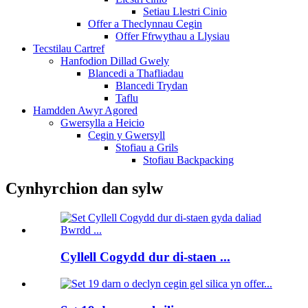
Setiau Llestri Cinio
Offer a Theclynnau Cegin
Offer Ffrwythau a Llysiau
Tecstilau Cartref
Hanfodion Dillad Gwely
Blancedi a Thafliadau
Blancedi Trydan
Taflu
Hamdden Awyr Agored
Gwersylla a Heicio
Cegin y Gwersyll
Stofiau a Grils
Stofiau Backpacking
Cynhyrchion dan sylw
Cyllell Cogydd dur di-staen ...