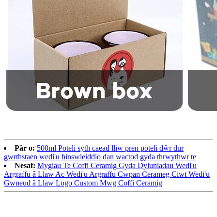
Pâr o:
500ml Poteli syth caead lliw pren poteli dŵr dur
gwrthstaen wedi'u hinswleiddio dan wactod gyda thrwythwr te
Nesaf:
Mygiau Te Coffi Ceramig Gyda Dyluniadau Wedi'u
Argraffu â Llaw Ac Wedi'u Argraffu Cwpan Cerameg Ciwt Wedi'u
Gwneud â Llaw Logo Custom Mwg Coffi Ceramig