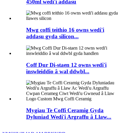
450ml wedi'i addasu
Mwg coffi teithio 16 owns wedi'i
addasu gyda silicon...
Coff Dur Di-staen 12 owns wedi'i
inswleiddio â wal ddwbl...
Mygiau Te Coffi Ceramig Gyda
Dyluniad Wedi'i Argraffu â Llaw...