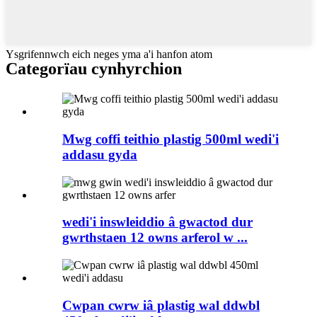
Ysgrifennwch eich neges yma a'i hanfon atom
Categorïau cynhyrchion
Mwg coffi teithio plastig 500ml wedi'i
addasu gyda
wedi'i inswleiddio â gwactod dur
gwrthstaen 12 owns arferol w ...
Cwpan cwrw iâ plastig wal ddwbl