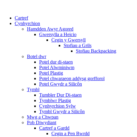
Cartref
Cynhyrchion
Hamdden Awyr Agored
Gwersylla a Heicio
Cegin y Gwersyll
Stofiau a Grils
Stofiau Backpacking
Botel dwr
Potel dur di-staen
Potel Alwminiwm
Potel Plastig
Potel chwaraeon addysg gorfforol
Potel Gwydr a Silicôn
Tymbl
Tumbler Dur Di-staen
Tymblwr Plastig
Cynhyrchion Sylw
Tymbl Gwydr a Silicôn
Mwg a Chwpan
Pob Diwydiant
Cartref a Gardd
Cegin a Pen Bwrdd