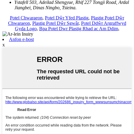
Ystafell 503, Adeilad Shengyue, Rhif 227 Tongji Road, Ardal
Jiangbei, Dinas Ningbo, Tsieina.
Potel Chwaraeon
,
Potel Dŵr Yfed Plastig
,
Plastig Potel Dŵr
Chwaraeon
,
Plastig Potel Dŵr Sgwâr
,
Potel Ddŵr Argraffwyd
Gyda Logo
,
Bpa Potel Dwr Plastig Rhad ac Am Ddim
,
Anfon e-bost
x