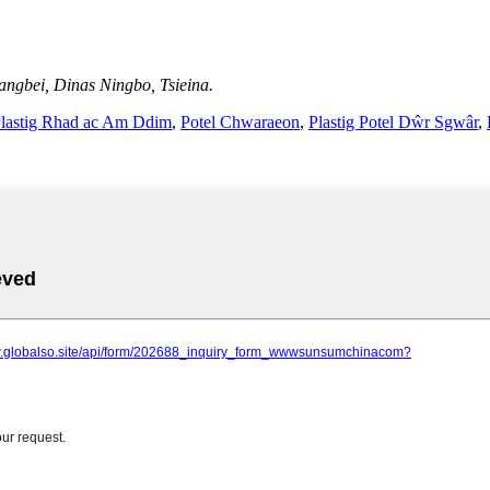
iangbei, Dinas Ningbo, Tsieina.
Plastig Rhad ac Am Ddim
,
Potel Chwaraeon
,
Plastig Potel Dŵr Sgwâr
,