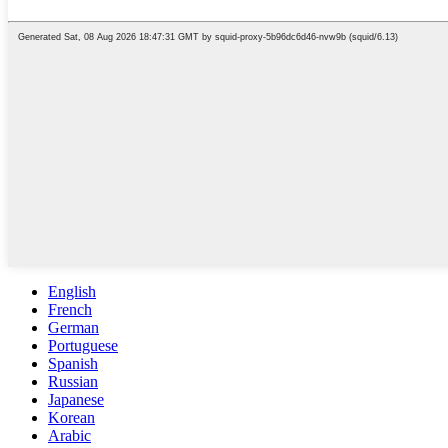
English
French
German
Portuguese
Spanish
Russian
Japanese
Korean
Arabic