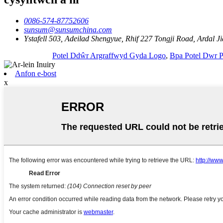
0086-574-87752606
sunsum@sunsumchina.com
Ystafell 503, Adeilad Shengyue, Rhif 227 Tongji Road, Ardal J
Potel Ddŵr Argraffwyd Gyda Logo
,
Bpa Potel Dwr 
Anfon e-bost
x