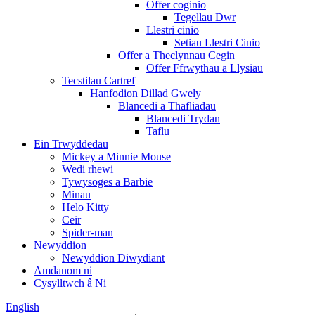
Offer coginio
Tegellau Dwr
Llestri cinio
Setiau Llestri Cinio
Offer a Theclynnau Cegin
Offer Ffrwythau a Llysiau
Tecstilau Cartref
Hanfodion Dillad Gwely
Blancedi a Thafliadau
Blancedi Trydan
Taflu
Ein Trwyddedau
Mickey a Minnie Mouse
Wedi rhewi
Tywysoges a Barbie
Minau
Helo Kitty
Ceir
Spider-man
Newyddion
Newyddion Diwydiant
Amdanom ni
Cysylltwch â Ni
English