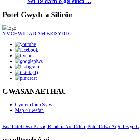
Set 19 darn o gel silica ...
Potel Gwydr a Silicôn
YMCHWILIAD AM BRISYDD
GWASANAETHAU
Cynhyrchion Sylw
Map o'r wefan
Bpa Potel Dwr Plastig Rhad ac Am Ddim
,
Potel Ddŵr Argraffwyd 
cysylltwch â ni