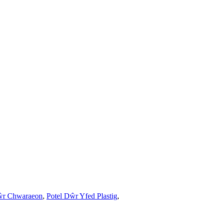
Dŵr Chwaraeon
,
Potel Dŵr Yfed Plastig
,