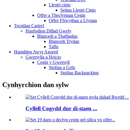
Llestri cinio
Setiau Llestri Cinio
Offer a Theclynnau Cegin
Offer Ffrwythau a Llysiau
Tecstilau Cartref
Hanfodion Dillad Gwely
Blancedi a Thafliadau
Blancedi Trydan
Taflu
Hamdden Awyr Agored
Gwersylla a Heicio
Cegin y Gwersyll
Stofiau a Grils
Stofiau Backpacking
Cynhyrchion dan sylw
Cyllell Cogydd dur di-staen ...