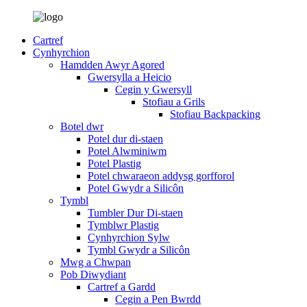
Cartref
Cynhyrchion
Hamdden Awyr Agored
Gwersylla a Heicio
Cegin y Gwersyll
Stofiau a Grils
Stofiau Backpacking
Botel dwr
Potel dur di-staen
Potel Alwminiwm
Potel Plastig
Potel chwaraeon addysg gorfforol
Potel Gwydr a Silicôn
Tymbl
Tumbler Dur Di-staen
Tymblwr Plastig
Cynhyrchion Sylw
Tymbl Gwydr a Silicôn
Mwg a Chwpan
Pob Diwydiant
Cartref a Gardd
Cegin a Pen Bwrdd