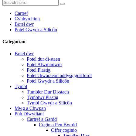
Cartref
Cynhyrchion
Botel dwr
Potel Gwydr a Silicôn
Categorïau
Botel dwr
Potel dur di-staen
Potel Alwminiwm
Potel Plastig
Potel chwaraeon addysg gorfforol
Potel Gwydr a Silicôn
Tymbl
Tumbler Dur Di-staen
Tymblwr Plastig
Tymbl Gwydr a Silicôn
Mwg a Chwpan
Pob Diwydiant
Cartref a Gardd
Cegin a Pen Bwrdd
Offer coginio
Tegellau Dwr