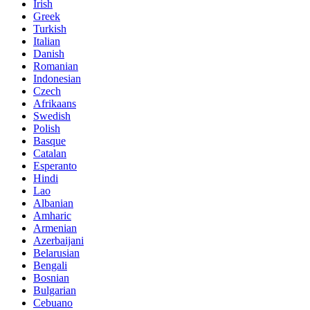
Irish
Greek
Turkish
Italian
Danish
Romanian
Indonesian
Czech
Afrikaans
Swedish
Polish
Basque
Catalan
Esperanto
Hindi
Lao
Albanian
Amharic
Armenian
Azerbaijani
Belarusian
Bengali
Bosnian
Bulgarian
Cebuano