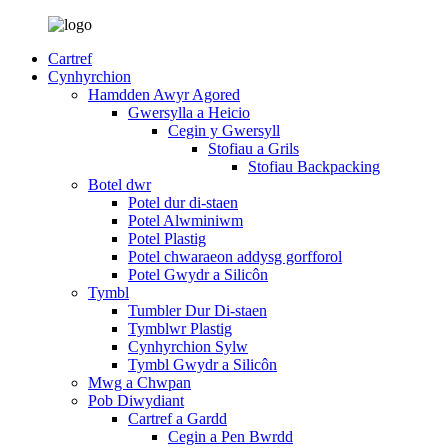
Cartref
Cynhyrchion
Hamdden Awyr Agored
Gwersylla a Heicio
Cegin y Gwersyll
Stofiau a Grils
Stofiau Backpacking
Botel dwr
Potel dur di-staen
Potel Alwminiwm
Potel Plastig
Potel chwaraeon addysg gorfforol
Potel Gwydr a Silicôn
Tymbl
Tumbler Dur Di-staen
Tymblwr Plastig
Cynhyrchion Sylw
Tymbl Gwydr a Silicôn
Mwg a Chwpan
Pob Diwydiant
Cartref a Gardd
Cegin a Pen Bwrdd