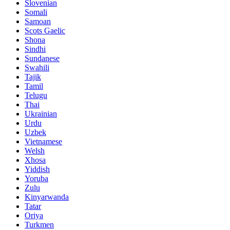
Slovenian
Somali
Samoan
Scots Gaelic
Shona
Sindhi
Sundanese
Swahili
Tajik
Tamil
Telugu
Thai
Ukrainian
Urdu
Uzbek
Vietnamese
Welsh
Xhosa
Yiddish
Yoruba
Zulu
Kinyarwanda
Tatar
Oriya
Turkmen