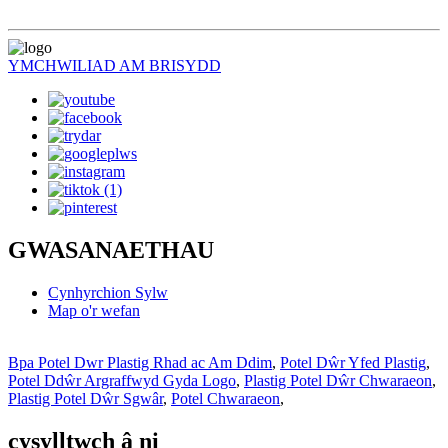
YMCHWILIAD AM BRISYDD
GWASANAETHAU
Cynhyrchion Sylw
Map o'r wefan
Bpa Potel Dwr Plastig Rhad ac Am Ddim
,
Potel Dŵr Yfed Plastig
,
Potel Ddŵr Argraffwyd Gyda Logo
,
Plastig Potel Dŵr Chwaraeon
,
Plastig Potel Dŵr Sgwâr
,
Potel Chwaraeon
,
cysylltwch â ni