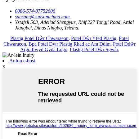
0086-574-87752606
sunsum@sunsumchina.com
Ystafell 503, Adeilad Shengyue, Rhif 227 Tongji Road, Ardal
Jiangbei, Dinas Ningbo, Tsieina.
Plastig Potel Dŵr Chwaraeon
,
Potel Dŵr Yfed Plastig
,
Potel
Chwaraeon
,
Bpa Potel Dwr Plastig Rhad ac Am Ddim
,
Potel Ddŵr
Argraffwyd Gyda Logo
,
Plastig Potel Dŵr Sgwâr
,
Anfon e-bost
x