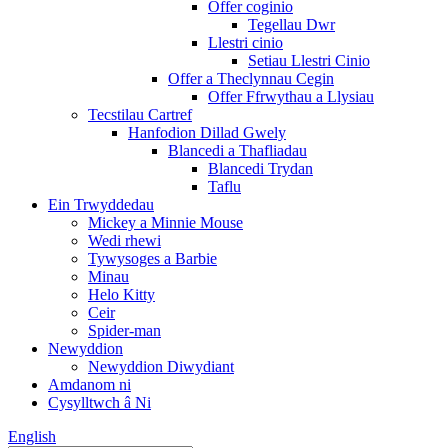
Offer coginio
Tegellau Dwr
Llestri cinio
Setiau Llestri Cinio
Offer a Theclynnau Cegin
Offer Ffrwythau a Llysiau
Tecstilau Cartref
Hanfodion Dillad Gwely
Blancedi a Thafliadau
Blancedi Trydan
Taflu
Ein Trwyddedau
Mickey a Minnie Mouse
Wedi rhewi
Tywysoges a Barbie
Minau
Helo Kitty
Ceir
Spider-man
Newyddion
Newyddion Diwydiant
Amdanom ni
Cysylltwch â Ni
English