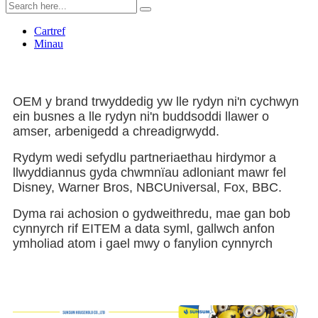
Cartref
Minau
OEM y brand trwyddedig yw lle rydyn ni'n cychwyn
ein busnes a lle rydyn ni'n buddsoddi llawer o
amser, arbenigedd a chreadigrwydd.
Rydym wedi sefydlu partneriaethau hirdymor a
llwyddiannus gyda chwmnïau adloniant mawr fel
Disney, Warner Bros, NBCUniversal, Fox, BBC.
Dyma rai achosion o gydweithredu, mae gan bob
cynnyrch rif EITEM a data syml, gallwch anfon
ymholiad atom i gael mwy o fanylion cynnyrch