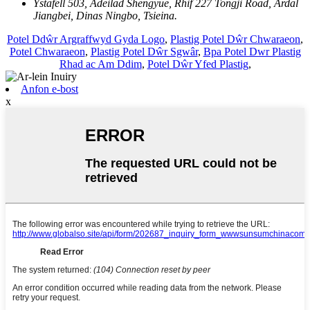
Ystafell 503, Adeilad Shengyue, Rhif 227 Tongji Road, Ardal
Jiangbei, Dinas Ningbo, Tsieina.
Potel Ddŵr Argraffwyd Gyda Logo
,
Plastig Potel Dŵr Chwaraeon
,
Potel Chwaraeon
,
Plastig Potel Dŵr Sgwâr
,
Bpa Potel Dwr Plastig
Rhad ac Am Ddim
,
Potel Dŵr Yfed Plastig
,
Anfon e-bost
x