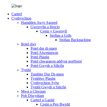
Cartref
Cynhyrchion
Hamdden Awyr Agored
Gwersylla a Heicio
Cegin y Gwersyll
Stofiau a Grils
Stofiau Backpacking
Botel dwr
Potel dur di-staen
Potel Alwminiwm
Potel Plastig
Potel chwaraeon addysg gorfforol
Potel Gwydr a Silicôn
Tymbl
Tumbler Dur Di-staen
Tymblwr Plastig
Cynhyrchion Sylw
Tymbl Gwydr a Silicôn
Mwg a Chwpan
Pob Diwydiant
Cartref a Gardd
Cegin a Pen Bwrdd