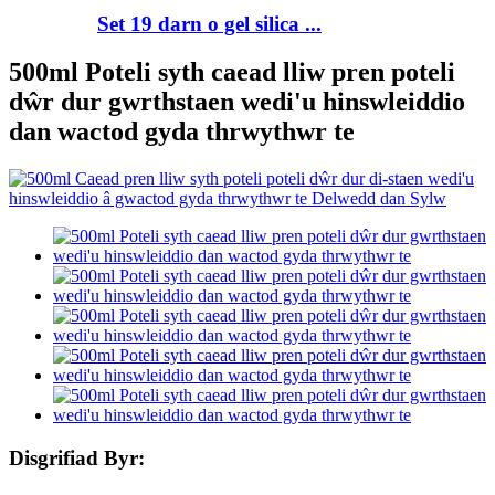
Set 19 darn o gel silica ...
500ml Poteli syth caead lliw pren poteli
dŵr dur gwrthstaen wedi'u hinswleiddio
dan wactod gyda thrwythwr te
Disgrifiad Byr: