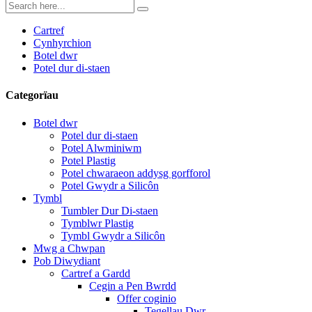
Cartref
Cynhyrchion
Botel dwr
Potel dur di-staen
Categorïau
Botel dwr
Potel dur di-staen
Potel Alwminiwm
Potel Plastig
Potel chwaraeon addysg gorfforol
Potel Gwydr a Silicôn
Tymbl
Tumbler Dur Di-staen
Tymblwr Plastig
Tymbl Gwydr a Silicôn
Mwg a Chwpan
Pob Diwydiant
Cartref a Gardd
Cegin a Pen Bwrdd
Offer coginio
Tegellau Dwr