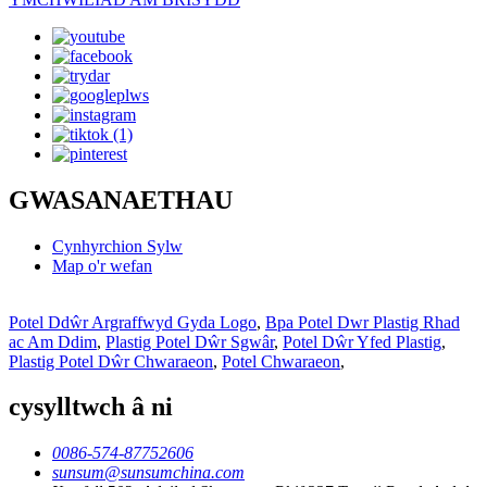
GWASANAETHAU
Cynhyrchion Sylw
Map o'r wefan
Potel Ddŵr Argraffwyd Gyda Logo
,
Bpa Potel Dwr Plastig Rhad
ac Am Ddim
,
Plastig Potel Dŵr Sgwâr
,
Potel Dŵr Yfed Plastig
,
Plastig Potel Dŵr Chwaraeon
,
Potel Chwaraeon
,
cysylltwch â ni
0086-574-87752606
sunsum@sunsumchina.com