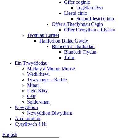
Offer coginio
Tegellau Dwr
Llestri cinio
Setiau Llestri Cinio
Offer a Theclynnau Cegin
Offer Ffrwythau a Llysiau
Tecstilau Cartref
Hanfodion Dillad Gwely
Blancedi a Thafliadau
Blancedi Trydan
Taflu
Ein Trwyddedau
Mickey a Minnie Mouse
Wedi rhewi
Tywysoges a Barbie
Minau
Helo Kitty
Ceir
Spider-man
Newyddion
Newyddion Diwydiant
Amdanom ni
Cysylltwch â Ni
English