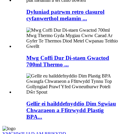
Dyluniad patrwm retro clasurol
cyfanwerthol melamin ...
Mwg Coffi Dur Di-staen Gwactod
700ml Thermo ...
Gellir ei hailddefnyddio Dim Sgwiau
Chwaraeon a Ffitrwydd Plastig
BPA...
YMCHWILIAD AM BRISYDD