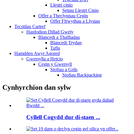
Llestri cinio
Setiau Llestri Cinio
Offer a Theclynnau Cegin
Offer Ffrwythau a Llysiau
Tecstilau Cartref
Hanfodion Dillad Gwely
Blancedi a Thafliadau
Blancedi Trydan
Taflu
Hamdden Awyr Agored
Gwersylla a Heicio
Cegin y Gwersyll
Stofiau a Grils
Stofiau Backpacking
Cynhyrchion dan sylw
Cyllell Cogydd dur di-staen ...