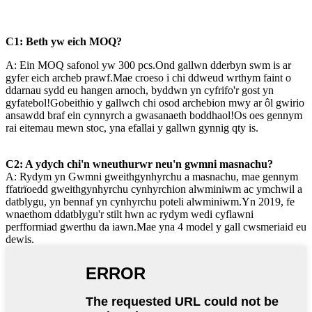
C1: Beth yw eich MOQ?
A: Ein MOQ safonol yw 300 pcs.Ond gallwn dderbyn swm is ar
gyfer eich archeb prawf.Mae croeso i chi ddweud wrthym faint o
ddarnau sydd eu hangen arnoch, byddwn yn cyfrifo'r gost yn
gyfatebol!Gobeithio y gallwch chi osod archebion mwy ar ôl gwirio
ansawdd braf ein cynnyrch a gwasanaeth boddhaol!Os oes gennym
rai eitemau mewn stoc, yna efallai y gallwn gynnig qty is.
C2: A ydych chi'n wneuthurwr neu'n gwmni masnachu?
A: Rydym yn Gwmni gweithgynhyrchu a masnachu, mae gennym
ffatrïoedd gweithgynhyrchu cynhyrchion alwminiwm ac ymchwil a
datblygu, yn bennaf yn cynhyrchu poteli alwminiwm.Yn 2019, fe
wnaethom ddatblygu'r stilt hwn ac rydym wedi cyflawni
perfformiad gwerthu da iawn.Mae yna 4 model y gall cwsmeriaid eu
dewis.