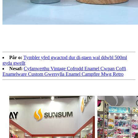
Pâr o:
Tymbler yfed gwactod dur di-staen wal ddwbl 500ml
gyda gwellt
Nesaf:
Cyfanwerthu Vintage Cofrodd Enamel Cwpan Coffi
Enamelware Custom Gwersylla Enamel Campfire Mwg Retro