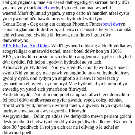
atal gollyngiadau, mae ein caead datblygedig yn sicrhau bod y dŵr
yn aros yn y tracio
botel dwr
hyd yn oed pan mae wyneb i
waered.Mae'r dyluniad ysgafn, y strap cario a'r handlen afael cysur
yn ei gwneud hi'n hawdd aros yn hydradol wrth fynd.
Genau Eang - Ceg eang ein campau Phoenix Fitness
botel dwr
yn
caniatáu glanhau di-drafferth, ail-lenwi di-llanast a hefyd yn caniatáu
ichi ychwanegu ciwbiau iâ, lemwn, neu fintys i greu dŵr
dadwenwyno.
BPA Rhad ac Am Ddim
- Wedi'i gwneud o blastig ailddefnyddiadwy
ecogyfeillgar o ansawdd uchel, mae'r botel ddŵr hon yn 100%
BPA, yn rhydd o docsin ac yn rhydd o arogleuon ar gyfer eich yfed
dŵr dyddiol i'ch helpu i gadw'n hydradol ac yn iach.
Arhoswch yn Hydrated - Nid yw yfed dŵr mor hawdd ag y mae'n
swnio.Nid yn unig y mae pawb yn anghofio aros yn hydradol trwy
gydol y dydd, ond rydym yn anghofio ail-lenwi'r botel fach y
gwnaethom ei hyfed ar yr un pryd.Mae hydradiad yn hanfodol yn
enwedig yn ystod eich ymarferion ffitrwydd.
Aml-ddefnydd - Nid dim ond potel campfa.Gallwch ei ddefnyddio
fel potel ddŵr amlbwrpas ar gyfer gwaith, ysgol, coleg, teithiau
ffordd wrth fynd, tinbren, diwrnod traeth, a gwersylla yn ogystal ag
unrhyw chwaraeon awyr agored a ffitrwydd.
Awgrymiadau - Ddim yn addas i'w defnyddio mewn peiriant golchi
llestri;methu â chadw tymheredd y dŵr;peidiwch â llenwi dŵr poeth
dros 30 °;peidiwch â'i roi yn eich car na'i ollwng o le uchel ar
ddiwrnod poeth.