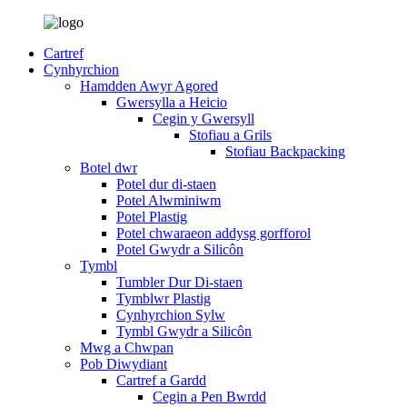
Cartref
Cynhyrchion
Hamdden Awyr Agored
Gwersylla a Heicio
Cegin y Gwersyll
Stofiau a Grils
Stofiau Backpacking
Botel dwr
Potel dur di-staen
Potel Alwminiwm
Potel Plastig
Potel chwaraeon addysg gorfforol
Potel Gwydr a Silicôn
Tymbl
Tumbler Dur Di-staen
Tymblwr Plastig
Cynhyrchion Sylw
Tymbl Gwydr a Silicôn
Mwg a Chwpan
Pob Diwydiant
Cartref a Gardd
Cegin a Pen Bwrdd