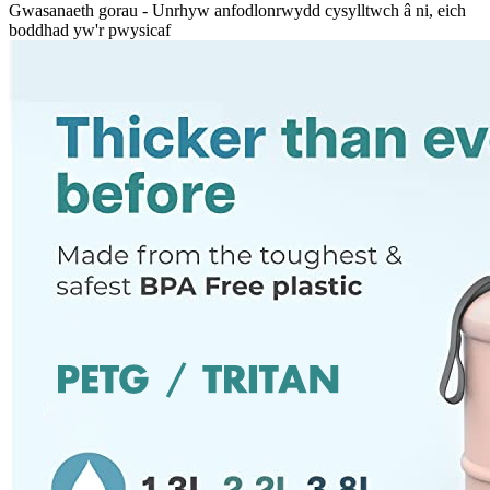
Gwasanaeth gorau - Unrhyw anfodlonrwydd cysylltwch â ni, eich
boddhad yw'r pwysicaf