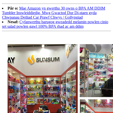
Pâr o:
Mae Amazon yn gwerthu 30 owns o BPA AM DDIM
Tumbler Inswleiddiedig, Mwg Gwactod Dur Di-staen gyda
Chwpanau Deiliad Car Prawf Chwys / Gollyngiad
Nesaf:
Cyfanwerthu barugog gweadedd melamin powlen cinio
set salad powlen gawl 100% BPA rhad ac am ddim