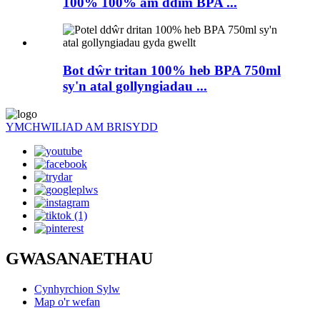
100% 100% am ddim BPA ...
Bot dŵr tritan 100% heb BPA 750ml
sy'n atal gollyngiadau ...
YMCHWILIAD AM BRISYDD
GWASANAETHAU
Cynhyrchion Sylw
Map o'r wefan