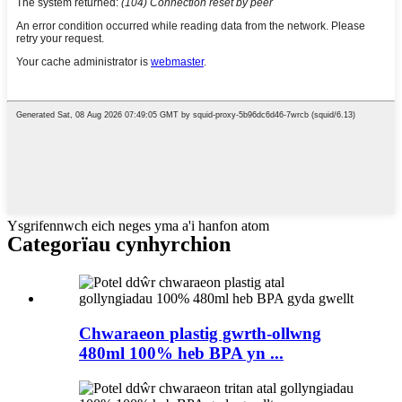
Ysgrifennwch eich neges yma a'i hanfon atom
Categorïau cynhyrchion
Chwaraeon plastig gwrth-ollwng
480ml 100% heb BPA yn ...