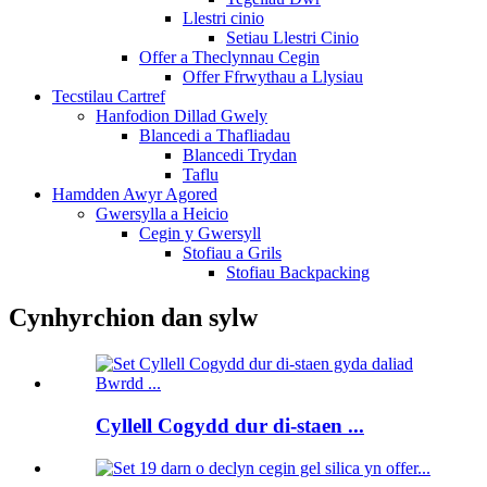
Llestri cinio
Setiau Llestri Cinio
Offer a Theclynnau Cegin
Offer Ffrwythau a Llysiau
Tecstilau Cartref
Hanfodion Dillad Gwely
Blancedi a Thafliadau
Blancedi Trydan
Taflu
Hamdden Awyr Agored
Gwersylla a Heicio
Cegin y Gwersyll
Stofiau a Grils
Stofiau Backpacking
Cynhyrchion dan sylw
Cyllell Cogydd dur di-staen ...