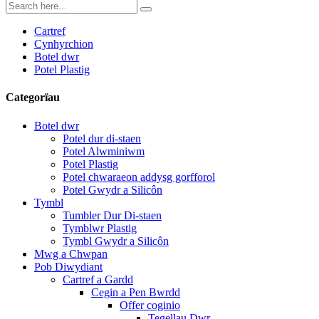
Cartref
Cynhyrchion
Botel dwr
Potel Plastig
Categorïau
Botel dwr
Potel dur di-staen
Potel Alwminiwm
Potel Plastig
Potel chwaraeon addysg gorfforol
Potel Gwydr a Silicôn
Tymbl
Tumbler Dur Di-staen
Tymblwr Plastig
Tymbl Gwydr a Silicôn
Mwg a Chwpan
Pob Diwydiant
Cartref a Gardd
Cegin a Pen Bwrdd
Offer coginio
Tegellau Dwr