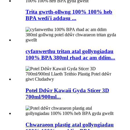
Trita gwrth-ollwng 100% 100% heb
BPA wedi'i addasu ...
cyfanwerthu tritan atal gollyngiadau
100% BPA 380ml rhad ac am ddim...
Potel Ddŵr Kawaii Gyda Sticer 3D
700ml/900ml...
Chwaraeon plastig atal gollyngiadau