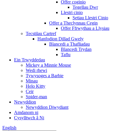
Offer coginio
Tegellau Dwr
Llestri cinio
Setiau Llestri Cinio
Offer a Theclynnau Cegin
Offer Ffrwythau a Llysiau
Tecstilau Cartref
Hanfodion Dillad Gwely
Blancedi a Thafliadau
Blancedi Trydan
Taflu
Ein Trwyddedau
Mickey a Minnie Mouse
Wedi rhewi
Tywysoges a Barbie
Minau
Helo Kitty
Ceir
Spider-man
Newyddion
Newyddion Diwydiant
Amdanom ni
Cysylltwch â Ni
English