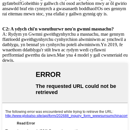
gyfatebol!Gobeithio y gallwch chi osod archebion mwy ar ôl gwirio
ansawdd braf ein cynnyrch a gwasanaeth boddhaol!Os oes gennym
rai eitemau mewn stoc, yna efallai y gallwn gynnig qty is.
C2: A ydych chi'n wneuthurwr neu'n gwmni masnachu?
A: Rydym yn Gwmni gweithgynhyrchu a masnachu, mae gennym
ffatrïoedd gweithgynhyrchu cynhyrchion alwminiwm ac ymchwil a
datblygu, yn bennaf yn cynhyrchu poteli alwminiwm.Yn 2019, fe
wnaethom ddatblygu'r stilt hwn ac rydym wedi cyflawni
perfformiad gwerthu da iawn.Mae yna 4 model y gall cwsmeriaid eu
dewis.