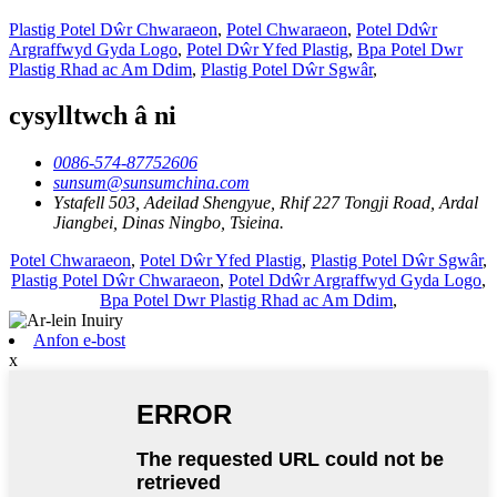
Plastig Potel Dŵr Chwaraeon
,
Potel Chwaraeon
,
Potel Ddŵr
Argraffwyd Gyda Logo
,
Potel Dŵr Yfed Plastig
,
Bpa Potel Dwr
Plastig Rhad ac Am Ddim
,
Plastig Potel Dŵr Sgwâr
,
cysylltwch â ni
0086-574-87752606
sunsum@sunsumchina.com
Ystafell 503, Adeilad Shengyue, Rhif 227 Tongji Road, Ardal
Jiangbei, Dinas Ningbo, Tsieina.
Potel Chwaraeon
,
Potel Dŵr Yfed Plastig
,
Plastig Potel Dŵr Sgwâr
,
Plastig Potel Dŵr Chwaraeon
,
Potel Ddŵr Argraffwyd Gyda Logo
,
Bpa Potel Dwr Plastig Rhad ac Am Ddim
,
Anfon e-bost
x