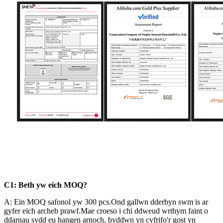
C1: Beth yw eich MOQ?
A: Ein MOQ safonol yw 300 pcs.Ond gallwn dderbyn swm is ar
gyfer eich archeb prawf.Mae croeso i chi ddweud wrthym faint o
ddarnau sydd eu hangen arnoch, byddwn yn cyfrifo'r gost yn